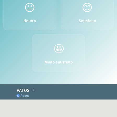
😐
😊
Neutro
Satisfeito
🤩
Muito satisfeito