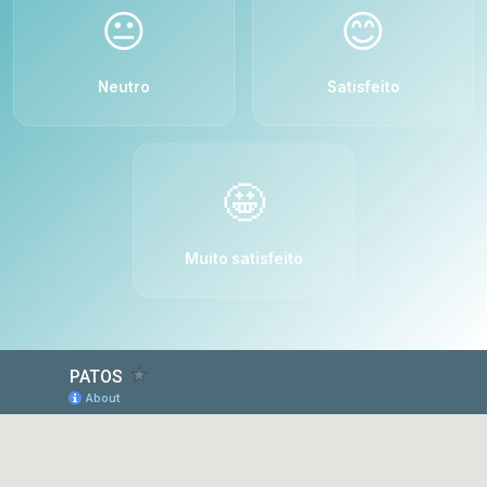
😐
😊
Neutro
Satisfeito
🤩
Muito satisfeito