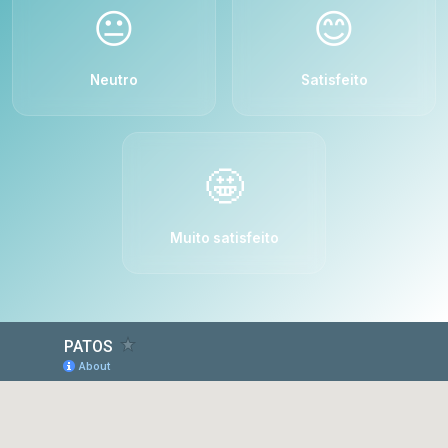
😐
😊
Neutro
Satisfeito
🤩
Muito satisfeito