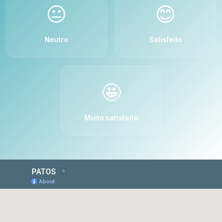
😐
😊
Neutro
Satisfeito
🤩
Muito satisfeito