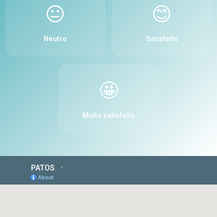
😐
😊
Neutro
Satisfeito
🤩
Muito satisfeito