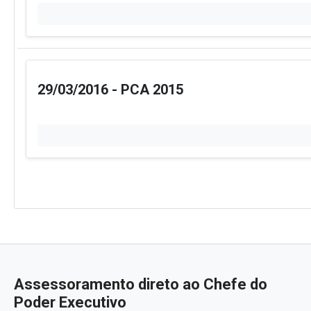
Obras Públicas
Acompanhe o andamento das obras públicas — 
Obras
Obr
Planejamento e Contas Pú
Orçamentos anuais, relatórios fiscais e prest