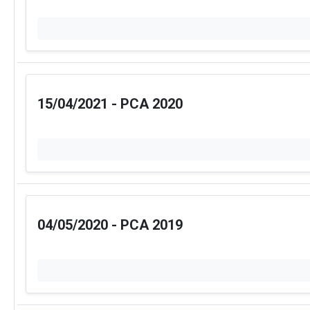
Folha de Pagamento
Est
Diárias e Passagens
Tab
Licitações, Contratos e 
Compras, contratações e acordos realizados —