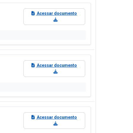
s de Adesão - SRP
Plano de Contratações
cais de Contratos
Ordem Cronológica de
Pagamentos