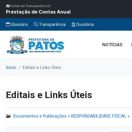
Início
|
Glossário
|
FAQ
|
Ouvidoria
|
Webmail
Portal da Transparência
Prestação de Contas Anual
Início
/
Portal da Transparência
Portal da Transparência
PM PATOS/PB
Portal da Transpar
Prefeitura Municipal de Patos