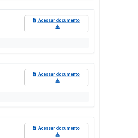
pesas COVID-19
Gastos com Publicidade
pesas CIP
as
idores públicos · Lei 12.527 (LAI) · LC 101/2000