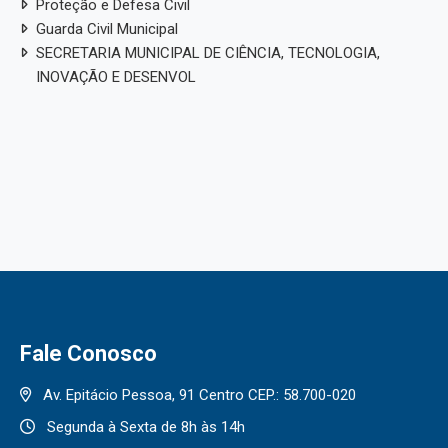
Acesso à Informação e Ou
Peça informações, registre reclamações e ac
Portal e-SIC
Reg
Documentos Classificados
Inf
Des