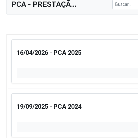
e-SIC
Ouvidoria
Receitas e Despesas
Veja para onde vai o dinheiro público e de on
Receitas Orçamentárias
Rec
Documentos de Pagamento
Res