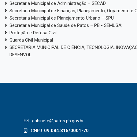
vidoria
ompanhe os canais de comunicação com o cidadão — é seu direito legal
ulamentação da LAI
Prazos e Recursos do SIC
ormações
Ouvidoria
classificadas