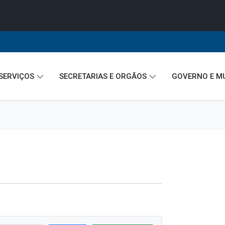
A
A●
A■
Início
ência
Buscar