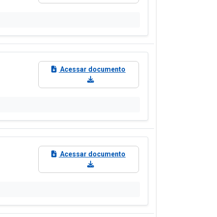
agiários
Terceirizados
ela de Diárias
Emendas Parlamentares
Convênios
 saiba quem fornece produtos e serviços · Lei 14.133/2021 · Lei 12.5