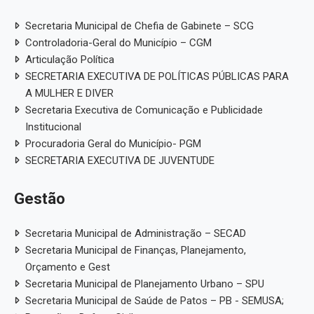
PPA - Plano Plurianual
LDO 
Orç
RGF
Pre
Julgamento pelo Legislativo
Bal