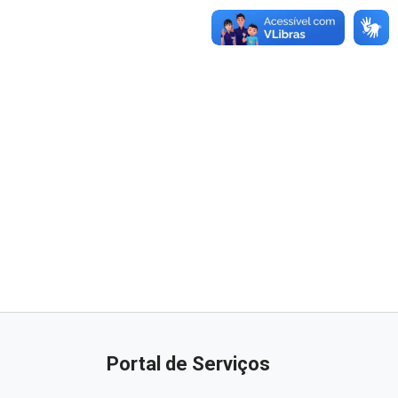
as · Lei 14.133/2021 · PNTP 10.x
(LAI)