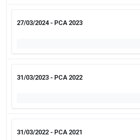
Receitas COVID-19
Des
Receitas CIP
Des
Pessoal, Diárias e Emend
Salários, benefícios e viagens pagas aos serv