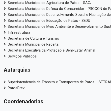
- Diretrizes
LOA - Lei Orçamentária An
amentárias
stação de Contas Anual
Relatório de Gestão
ancetes e Demonstrativos
Instrumentos de
Planejamento