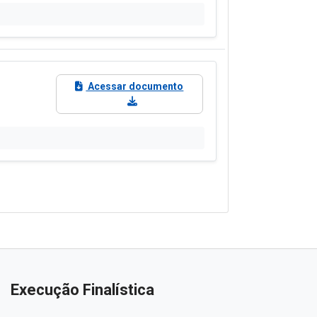
situação atual, empresa contratada, valores pagos e obras paralisad
as Paralisadas
blicas
ação de contas ao Tribunal de Contas · LC 101/2000 (LRF) · Lei 12.527 