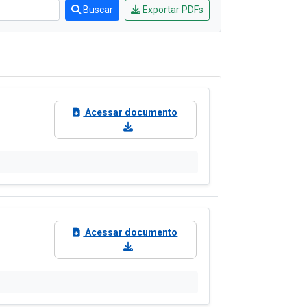
Carta de Serviços
Acessibilidade
Rada
de ele vem — impostos, transferências e gastos · Lei 12.527 (LAI) · L
eitas Extraorçamentárias
Despesas Orçamentárias
tos a Pagar
Dívida Ativa