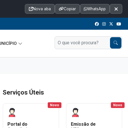
Acessibilidade
A+
A++
|
A□
A
Nova aba
Copiar
WhatsApp
Notícias
Seções
e-SIC