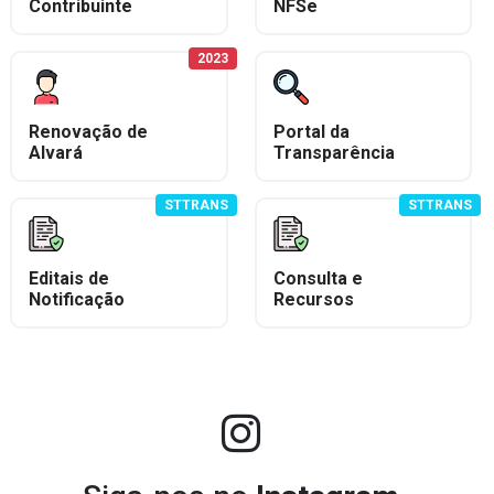
r da Transparência Pública
C 131/2009
Despesas Extraorçamentárias
Subvenções Sociais