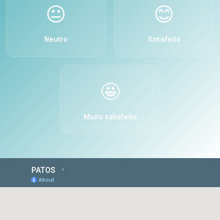
😐
😊
Neutro
Satisfeito
🤩
Muito satisfeito