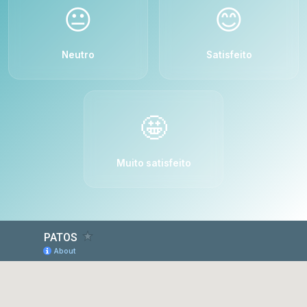
😐
😊
Neutro
Satisfeito
🤩
Muito satisfeito