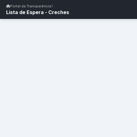
Início
|
Glossário
|
FAQ
|
Ouvidoria
|
Webmail
Portal da Transparência
Lista de Espera - Creches
Início
/
Portal da Transparência
Portal da Transparência
PM PATOS/PB
Portal da Transpar
Prefeitura Municipal de Patos