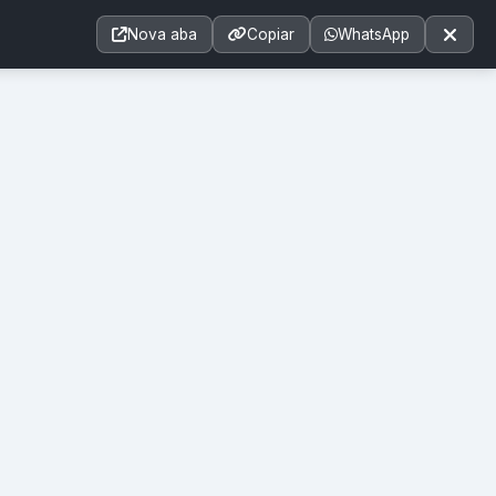
Acessibilidade
A+
A++
|
A□
A
Nova aba
Copiar
WhatsApp
Notícias
Seções
e-SIC