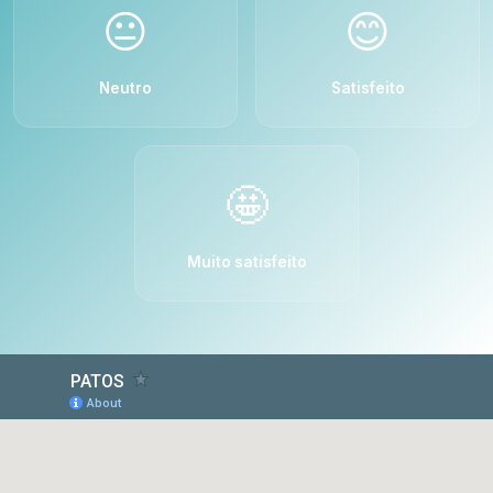
😐
😊
Neutro
Satisfeito
🤩
Muito satisfeito