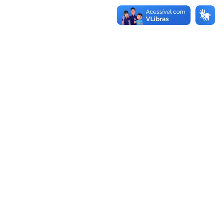
as · Lei 14.133/2021 · PNTP 10.x
(LAI)