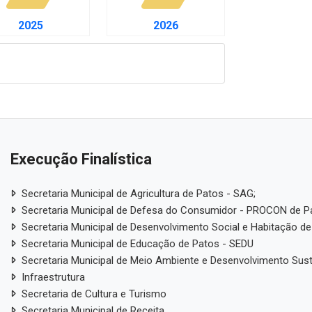
pesas COVID-19
Gastos com Publicidade
pesas CIP
as
idores públicos · Lei 12.527 (LAI) · LC 101/2000