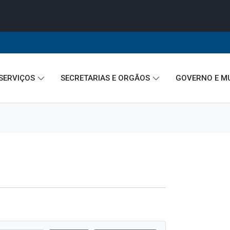
A
A●
A■
Início
ência
Buscar