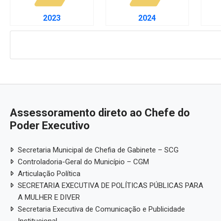
Receitas COVID-19
Des
Receitas CIP
Des
Pessoal, Diárias e Emend
Salários, benefícios e viagens pagas aos serv