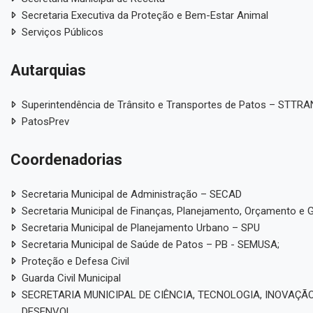
agiários
Terceirizados
ela de Diárias
Emendas Parlamentares
Convênios
 saiba quem fornece produtos e serviços · Lei 14.133/2021 · Lei 12.5