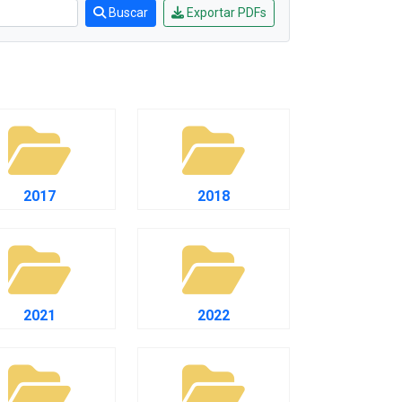
Carta de Serviços
Acessibilidade
Rada
de ele vem — impostos, transferências e gastos · Lei 12.527 (LAI) · L
eitas Extraorçamentárias
Despesas Orçamentárias
tos a Pagar
Dívida Ativa