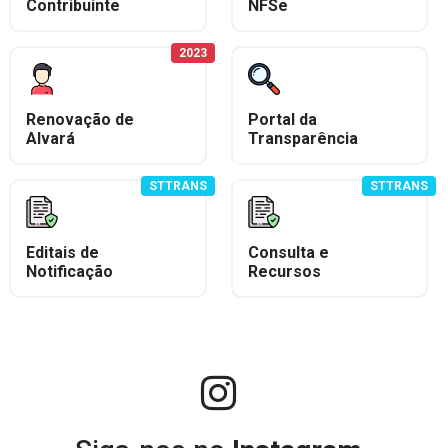
r da Transparência Pública
C 131/2009
Despesas Extraorçamentárias
Subvenções Sociais