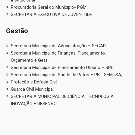
Folha de Pagamento
Est
Diárias e Passagens
Tab
Licitações, Contratos e 
Compras, contratações e acordos realizados —