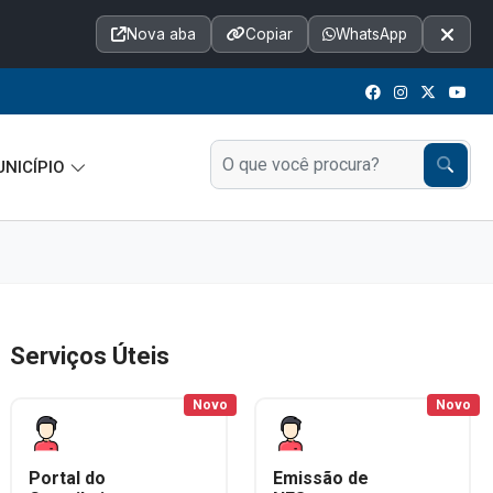
Acessibilidade
A+
A++
|
A□
A
Nova aba
Copiar
WhatsApp
Notícias
Seções
e-SIC