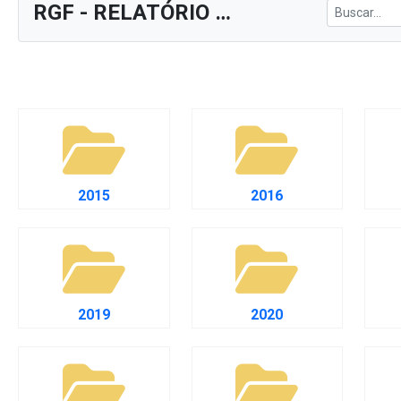
e-SIC
Ouvidoria
Receitas e Despesas
Veja para onde vai o dinheiro público e de on
Receitas Orçamentárias
Rec
Documentos de Pagamento
Res