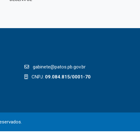
s de Adesão - SRP
Plano de Contratações
cais de Contratos
Ordem Cronológica de
Pagamentos