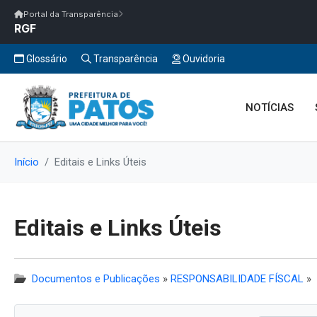
Início
|
Glossário
|
FAQ
|
Ouvidoria
|
Webmail
Portal da Transparência
RGF
Início
/
Portal da Transparência
Portal da Transparência
PM PATOS/PB
Portal da Transpar
Prefeitura Municipal de Patos