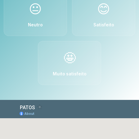
😐
😊
Neutro
Satisfeito
🤩
Muito satisfeito