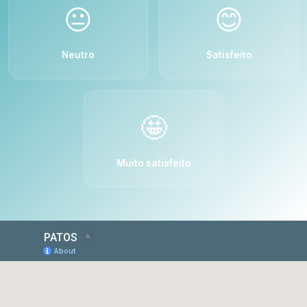
😐
😊
Neutro
Satisfeito
🤩
Muito satisfeito