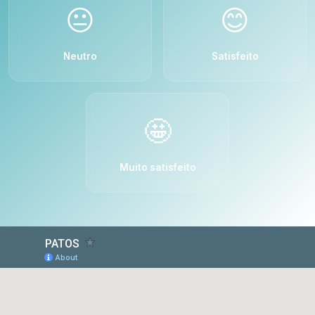
😐
😊
Neutro
Satisfeito
🤩
Muito satisfeito