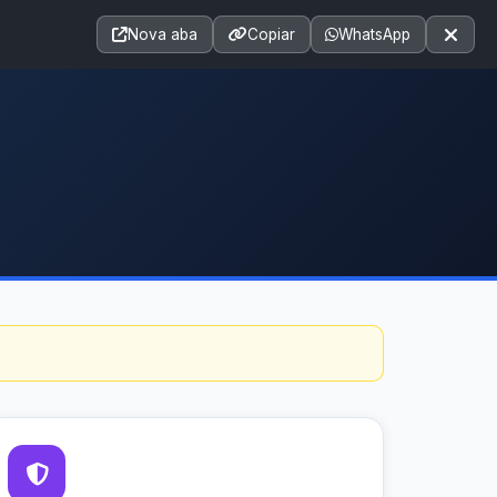
Acessibilidade
A+
A++
|
A□
A
Nova aba
Copiar
WhatsApp
Notícias
Seções
e-SIC