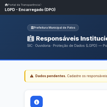
Início
|
Glossário
|
FAQ
|
Ouvidoria
|
Webmail
Portal da Transparência
LGPD - Encarregado (DPO)
Início
/
Portal da Transparência
Portal da Transparência
PM PATOS/PB
Portal da Transpar
Prefeitura Municipal de Patos