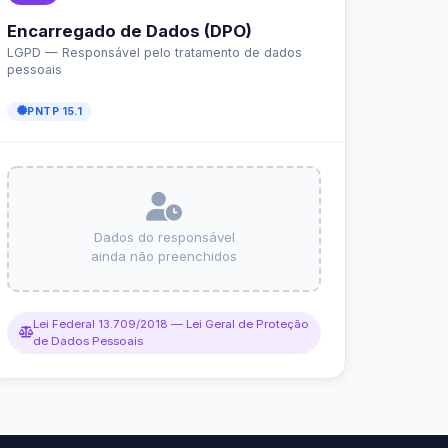
r da Transparência Pública
C 131/2009
Despesas Extraorçamentárias
Subvenções Sociais