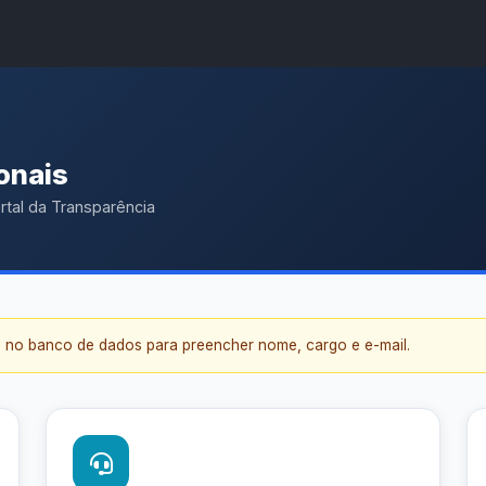
A
A●
A■
Início
ência
Buscar