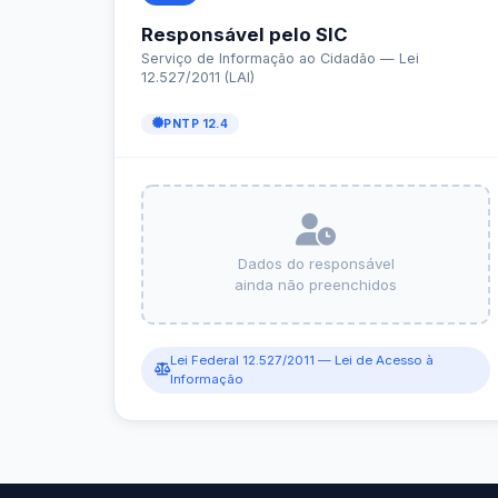
e-SIC
Ouvidoria
Receitas e Despesas
Veja para onde vai o dinheiro público e de on
Receitas Orçamentárias
Rec
Documentos de Pagamento
Res