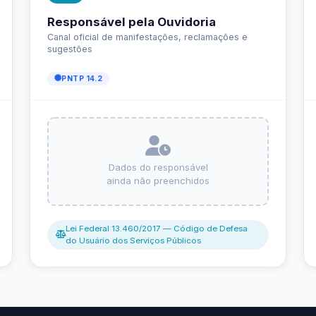
Carta de Serviços
Acessibilidade
Rada
de ele vem — impostos, transferências e gastos · Lei 12.527 (LAI) · L
eitas Extraorçamentárias
Despesas Orçamentárias
tos a Pagar
Dívida Ativa