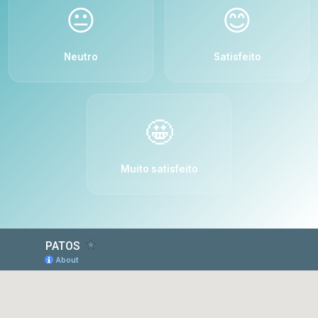
😐
😊
Neutro
Satisfeito
🤩
Muito satisfeito