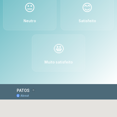
😐
😊
Neutro
Satisfeito
🤩
Muito satisfeito