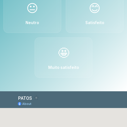
😐
😊
Neutro
Satisfeito
🤩
Muito satisfeito